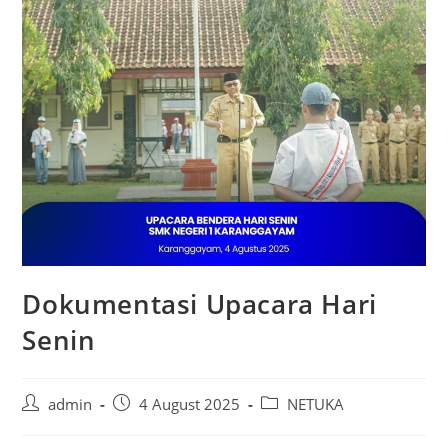
Dokumentasi Upacara Hari
Senin
Post
Post
Post
admin
4 August 2025
NETUKA
author:
published:
category: