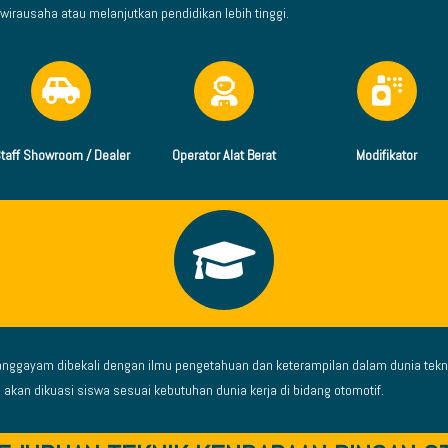
wirausaha atau melanjutkan pendidikan lebih tinggi.
taff Showroom / Dealer
Operator Alat Berat
Modifikator
anggayam dibekali dengan ilmu pengetahuan dan keterampilan dalam dunia tekno
akan dikuasi siswa sesuai kebutuhan dunia kerja di bidang otomotif.