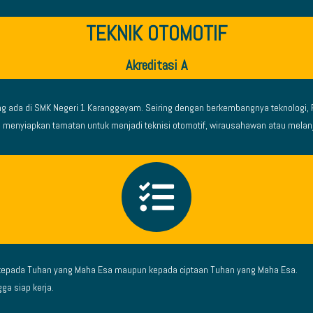
TEKNIK OTOMOTIF
Akreditasi A
ng ada di SMK Negeri 1 Karanggayam. Seiring dengan berkembangnya teknologi, 
 menyiapkan tamatan untuk menjadi teknisi otomotif, wirausahawan atau melanj
k nkepada Tuhan yang Maha Esa maupun kepada ciptaan Tuhan yang Maha Esa.
ga siap kerja.