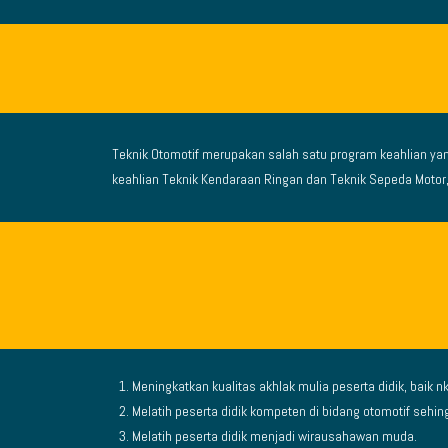
Teknik Otomotif merupakan salah satu program keahlian ya
keahlian Teknik Kendaraan Ringan dan Teknik Sepeda Motor,
Meningkatkan kualitas akhlak mulia peserta didik, bai
Melatih peserta didik kompeten di bidang otomotif sehing
Melatih peserta didik menjadi wirausahawan muda.