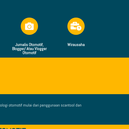
Jurnalis Otomotif,
Wirausaha
Blogger/ Atau Vlogger
Otomotif
logi otomotif mulai dari penggunaan scantool dan