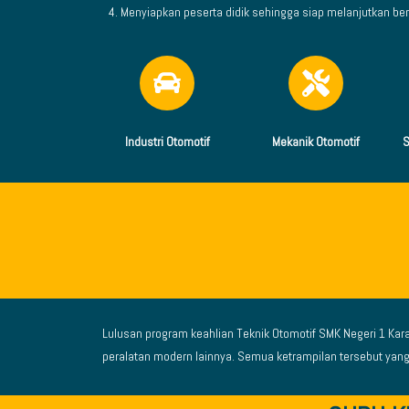
Menyiapkan peserta didik sehingga siap melanjutkan ber
Industri Otomotif
Mekanik Otomotif
S
Lulusan program keahlian Teknik
Otomotif SMK Negeri 1 Kar
peralatan modern lainnya. Semua ketrampilan tersebut yang 