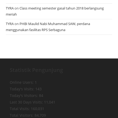
TYRA
on
Class meeting semester gasal tahun 2018 berlangsung
meriah
TYRA
on
PHBI Maulid Nabi Muhammad SAW, perdana
menggunakan fasilitas RPS Serbaguna
Statistik Pengunjung
Online Users:
1
Today's Visits:
143
Today's Visitors:
84
Last 30 Days Visits:
11,041
Total Visits:
160,031
Total Visitors:
84,709