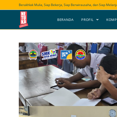
Skip
Berakhlak Mulia, Siap Bekerja, Siap Berwirausaha, dan Siap Melanj
to
content
BERANDA
PROFIL
KOMP