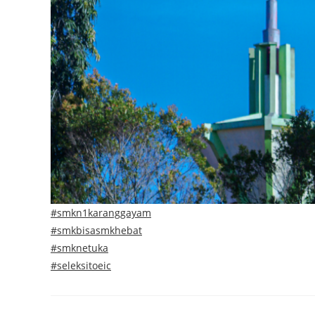
#smkn1karanggayam
#smkbisasmkhebat
#smknetuka
#seleksitoeic