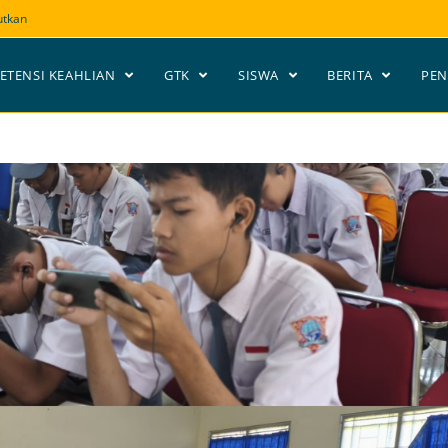
utkan
ETENSI KEAHLIAN
GTK
SISWA
BERITA
PE