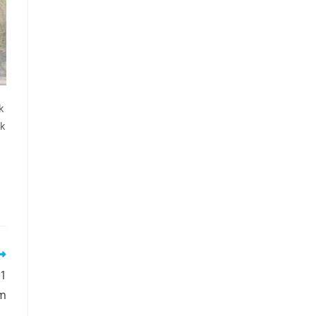
k
k
 1
m