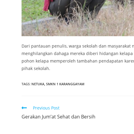
Dari pantauan penulis, warga sekolah dan masyaraka
menghilangkan dahaga mereka diberi hidangan kelapa m
pohon kelapa memperoleh tambahan pendapatan karena 
pihak sekolah.
TAGS:
NETUKA
,
SMKN 1 KARANGGAYAM
Read
Previous Post
more
Gerakan Jum’at Sehat dan Bersih
articles