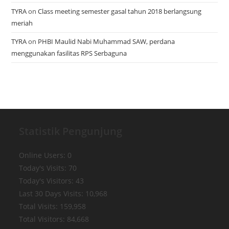
TYRA
on
Class meeting semester gasal tahun 2018 berlangsung
meriah
TYRA
on
PHBI Maulid Nabi Muhammad SAW, perdana
menggunakan fasilitas RPS Serbaguna
Statistik Pengunjung
Online Users:
0
Today's Visits:
70
Today's Visitors:
43
Last 30 Days Visits:
10,968
Total Visits:
159,958
Total Visitors:
84,668