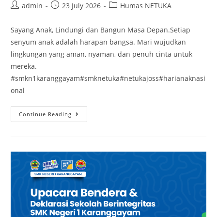
Post
Post
Post
admin
23 July 2026
Humas NETUKA
author:
published:
category:
Sayang Anak, Lindungi dan Bangun Masa Depan.Setiap
senyum anak adalah harapan bangsa. Mari wujudkan
lingkungan yang aman, nyaman, dan penuh cinta untuk
mereka.
#smkn1karanggayam#smknetuka#netukajoss#harianaknasi
onal
Selamat
Continue Reading
Hari
Anak
Nasional!