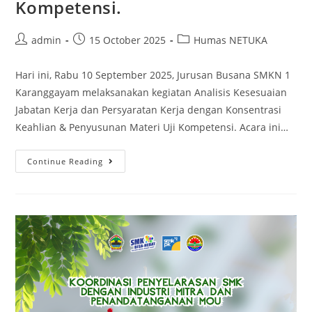
Kompetensi.
Post
Post
Post
admin
15 October 2025
Humas NETUKA
author:
published:
category:
Hari ini, Rabu 10 September 2025, Jurusan Busana SMKN 1
Karanggayam melaksanakan kegiatan Analisis Kesesuaian
Jabatan Kerja dan Persyaratan Kerja dengan Konsentrasi
Keahlian & Penyusunan Materi Uji Kompetensi. Acara ini…
Analisis
Continue Reading
Kesesuaian
Jabatan
Kerja
dan
Persyaratan
Kerja
dengan
Konsentrasi