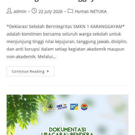
Post
Post
Post
admin
22 July 2026
Humas NETUKA
author:
published:
category:
*Deklarasi Sekolah Berintegritas SMKN 1 KARANGGAYAM*
adalah komitmen bersama seluruh warga sekolah untuk
menjunjung tinggi nilai kejujuran, tanggung jawab, disiplin,
dan anti korupsi dalam setiap kegiatan akademik maupun
non-akademik. Melalui…
Deklarasi
Continue Reading
Sekolah
Berintegritas
SMK
Negeri
1
Karanggayam