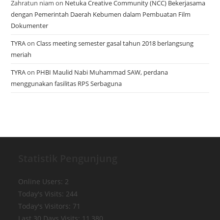
Zahratun niam
on
Netuka Creative Community (NCC) Bekerjasama
dengan Pemerintah Daerah Kebumen dalam Pembuatan Film
Dokumenter
TYRA
on
Class meeting semester gasal tahun 2018 berlangsung
meriah
TYRA
on
PHBI Maulid Nabi Muhammad SAW, perdana
menggunakan fasilitas RPS Serbaguna
Statistik Pengunjung
Online Users:
2
Today's Visits:
244
Today's Visitors:
71
Last 30 Days Visits:
11,380