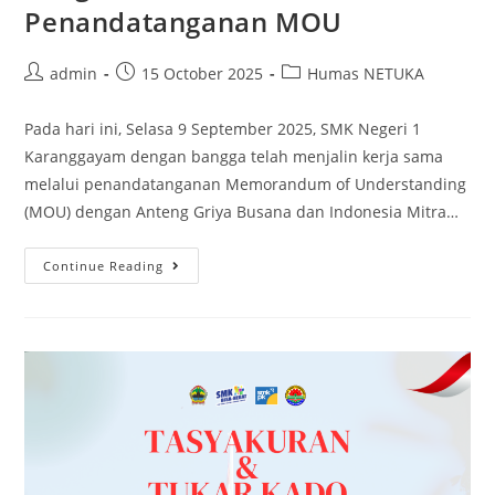
Penandatanganan MOU
Post
Post
Post
admin
15 October 2025
Humas NETUKA
author:
published:
category:
Pada hari ini, Selasa 9 September 2025, SMK Negeri 1
Karanggayam dengan bangga telah menjalin kerja sama
melalui penandatanganan Memorandum of Understanding
(MOU) dengan Anteng Griya Busana dan Indonesia Mitra…
Koordinasi
Continue Reading
Penyelarasan
SMK
dengan
Industri
Mitra
dan
Penandatanganan
MOU