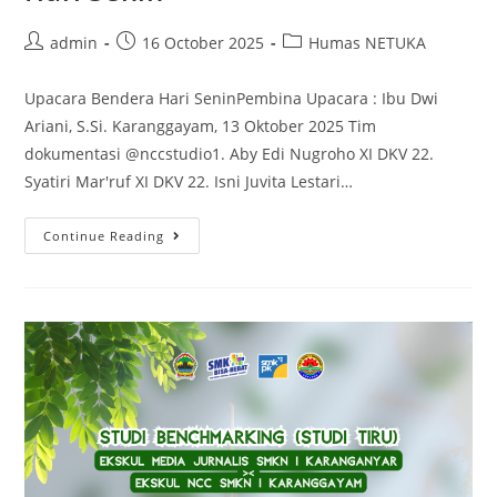
Post
Post
Post
admin
16 October 2025
Humas NETUKA
author:
published:
category:
Upacara Bendera Hari SeninPembina Upacara : Ibu Dwi
Ariani, S.Si. Karanggayam, 13 Oktober 2025 Tim
dokumentasi @nccstudio1. Aby Edi Nugroho XI DKV 22.
Syatiri Mar'ruf XI DKV 22. Isni Juvita Lestari…
Dokumentasi
Continue Reading
Upacara
Bendera
Hari
Senin