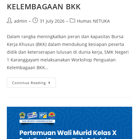
KELEMBAGAAN BKK
Post
Post
Post
admin
31 July 2026
Humas NETUKA
author:
published:
category:
Dalam rangka meningkatkan peran dan kapasitas Bursa
Kerja Khusus (BKK) dalam mendukung kesiapan peserta
didik dan keterserapan lulusan di dunia kerja, SMK Negeri
1 Karanggayam melaksanakan Workshop Penguatan
Kelembagaan BKK…
WORKSHOP
Continue Reading
PENGUATAN
KELEMBAGAAN
BKK