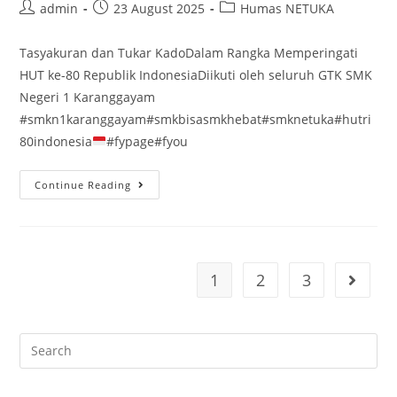
Post
Post
Post
admin
23 August 2025
Humas NETUKA
author:
published:
category:
Tasyakuran dan Tukar KadoDalam Rangka Memperingati
HUT ke-80 Republik IndonesiaDiikuti oleh seluruh GTK SMK
Negeri 1 Karanggayam
#smkn1karanggayam#smkbisasmkhebat#smknetuka#hutri
80indonesia
#fypage#fyou
Tasyakuran
Continue Reading
dan
Tukar
Kado
1
2
3
Go to t
Search
for: