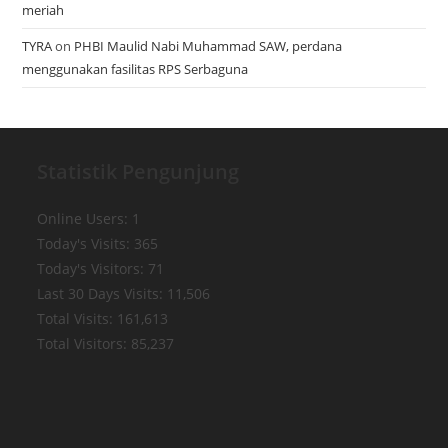
meriah
TYRA
on
PHBI Maulid Nabi Muhammad SAW, perdana
menggunakan fasilitas RPS Serbaguna
Statistik Pengunjung
Online Users:
1
Today's Visits:
365
Today's Visitors:
71
Last 30 Days Visits:
11,506
Total Visits:
161,613
Total Visitors:
85,237