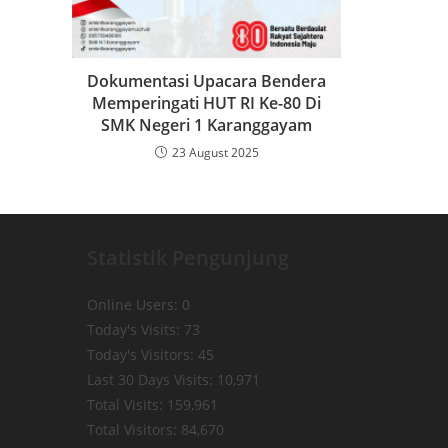
Dokumentasi Upacara Bendera
Memperingati HUT RI Ke-80 Di
SMK Negeri 1 Karanggayam
23 August 2025
Statistik Pengunjung
Online Users:
0
Today's Visits:
73
Today's Visitors:
45
Last 30 Days Visits:
10,971
Total Visits:
159,961
Total Visitors:
84,670