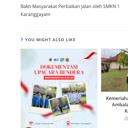
more
Bakti Masyarakat Perbaikan Jalan oleh SMKN 1
articles
Karanggayam
YOU MIGHT ALSO LIKE
Kemeriah
Ambala
K