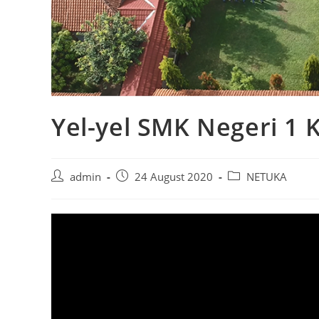
Yel-yel SMK Negeri 1
Post
Post
Post
admin
24 August 2020
NETUKA
author:
published:
category:
Video
Player