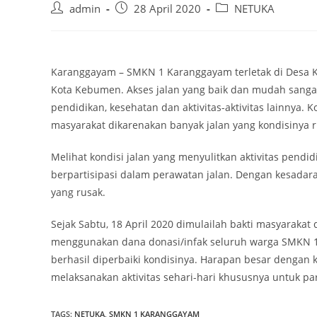
Post
Post
Post
admin
28 April 2020
NETUKA
author:
published:
category:
Karanggayam – SMKN 1 Karanggayam terletak di Desa K
Kota Kebumen. Akses jalan yang baik dan mudah sanga
pendidikan, kesehatan dan aktivitas-aktivitas lainnya. K
masyarakat dikarenakan banyak jalan yang kondisinya r
Melihat kondisi jalan yang menyulitkan aktivitas pend
berpartisipasi dalam perawatan jalan. Dengan kesadara
yang rusak.
Sejak Sabtu, 18 April 2020 dimulailah bakti masyaraka
menggunakan dana donasi/infak seluruh warga SMKN 1 
berhasil diperbaiki kondisinya. Harapan besar dengan
melaksanakan aktivitas sehari-hari khususnya untuk 
TAGS:
NETUKA
,
SMKN 1 KARANGGAYAM