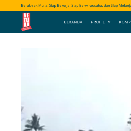
Skip
Berakhlak Mulia, Siap Bekerja, Siap Berwirausaha, dan Siap Melanj
to
content
BERANDA
PROFIL
KOMP