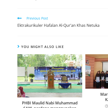
Read
Previous Post
more
Ektrakurikuler Hafalan Al-Qur’an Khas Netuka
articles
YOU MIGHT ALSO LIKE
Mar
K
PHBI Maulid Nabi Muhammad