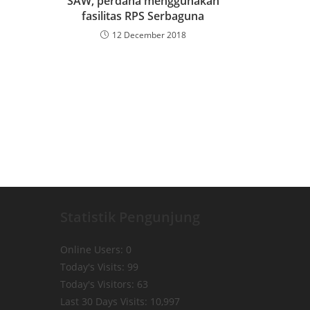
SAW, perdana menggunakan
fasilitas RPS Serbaguna
12 December 2018
Statistik Pengunjung
Online Users:
0
Today's Visits:
99
Today's Visitors:
63
Last 30 Days Visits:
10,997