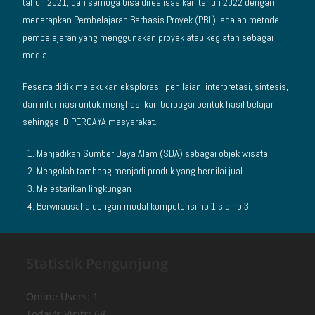
tahun 2021, dan semoga bisa direalisasikan tahun 2022 dengan
menerapkan Pembelajaran Berbasis Proyek (PBL) adalah metode
pembelajaran yang menggunakan proyek atau kegiatan sebagai
media.
Peserta didik melakukan eksplorasi, penilaian, interpretasi, sintesis,
dan informasi untuk menghasilkan berbagai bentuk hasil belajar
sehingga,
DIPERCAYA masyarakat.
Menjadikan Sumber Daya Alam (SDA) sebagai objek wisata
Mengolah tambang menjadi produk yang bernilai jual
Melestarikan lingkungan
Berwirausaha dengan modal kompetensi no 1 s.d no 3
Statistik Pengunjung
Online Users:
1
Today's Visits:
68