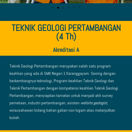
TEKNIK GEOLOGI PERTAMBANGAN
(4 Th)
Akreditasi A
Teknik Geologi Pertambangan merupakan salah satu program
keahlian yang ada di SMK Negeri 1 Karanggayam. Seiring dengan
berkembangnya teknologi, Program keahlian Teknik Geologi dan
Teknik Pertambangan dengan kompetensi keahlian Teknik Geologi
Pertambangan, menyiapkan tamatan untuk menjadi ahli survey
pemetaan, industri pertambangan, asisten
wellsite geologist
,
wirausahawan bidang bahan galian non logam atau melanjutkan
kuliah.