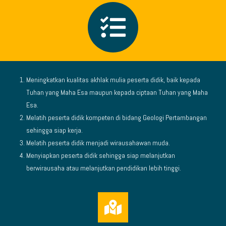
Meningkatkan kualitas akhlak mulia peserta didik, baik kepada
Tuhan yang Maha Esa maupun kepada ciptaan Tuhan yang Maha
Esa.
Melatih peserta didik kompeten di bidang Geologi Pertambangan
sehingga siap kerja.
Melatih peserta didik menjadi wirausahawan muda.
Menyiapkan peserta didik sehingga siap melanjutkan
berwirausaha atau melanjutkan pendidikan lebih tinggi.