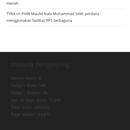
meriah
TYRA
on
PHBI Maulid Nabi Muhammad SAW, perdana
menggunakan fasilitas RPS Serbaguna
Statistik Pengunjung
Online Users:
0
Today's Visits:
140
Today's Visitors:
86
Last 30 Days Visits:
11,295
Total Visits:
160,503
Total Visitors:
84,871