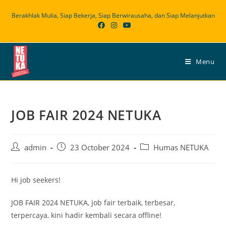
Skip
Berakhlak Mulia, Siap Bekerja, Siap Berwirausaha, dan Siap Melanjutkan
to
content
Menu
JOB FAIR 2024 NETUKA
Post
Post
Post
admin
23 October 2024
Humas NETUKA
author:
published:
category:
Hi job seekers!
JOB FAIR 2024 NETUKA, job fair terbaik, terbesar,
terpercaya, kini hadir kembali secara offline!