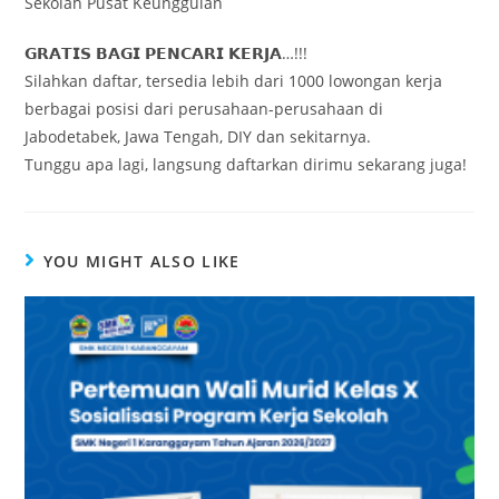
Sekolah Pusat Keunggulan
𝗚𝗥𝗔𝗧𝗜𝗦 𝗕𝗔𝗚𝗜 𝗣𝗘𝗡𝗖𝗔𝗥𝗜 𝗞𝗘𝗥𝗝𝗔…!!!
Silahkan daftar, tersedia lebih dari 1000 lowongan kerja
berbagai posisi dari perusahaan-perusahaan di
Jabodetabek, Jawa Tengah, DIY dan sekitarnya.
Tunggu apa lagi, langsung daftarkan dirimu sekarang juga!
YOU MIGHT ALSO LIKE