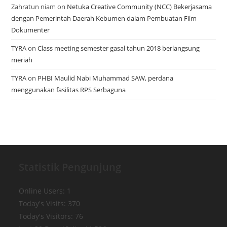
Zahratun niam
on
Netuka Creative Community (NCC) Bekerjasama
dengan Pemerintah Daerah Kebumen dalam Pembuatan Film
Dokumenter
TYRA
on
Class meeting semester gasal tahun 2018 berlangsung
meriah
TYRA
on
PHBI Maulid Nabi Muhammad SAW, perdana
menggunakan fasilitas RPS Serbaguna
Statistik Pengunjung
Online Users:
1
Today's Visits:
370
Today's Visitors:
76