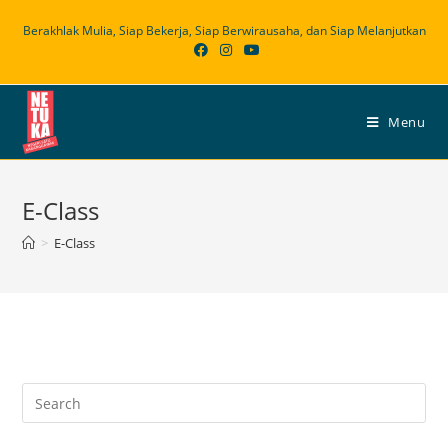
Skip
Berakhlak Mulia, Siap Bekerja, Siap Berwirausaha, dan Siap Melanjutkan
to
content
Menu
E-Class
>
E-Class
Search
for: